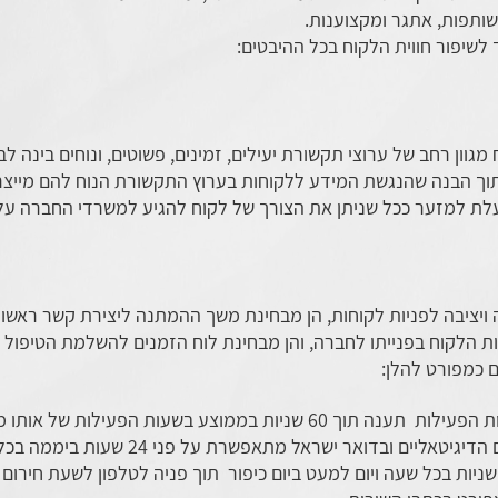
שותפות, אתגר ומקצוענות.
לשיפור חווית הלקוח בכל ההיבטים:
וון רחב של ערוצי תקשורת יעילים, זמינים, פשוטים, ונוחים בינה לבי
וך הבנה שהנגשת המידע ללקוחות בערוץ התקשורת הנוח להם מייצרת 
עלת למזער ככל שניתן את הצורך של לקוח להגיע למשרדי החברה על
 ויציבה לפניות לקוחות, הן מבחינת משך ההמתנה ליצירת קשר ראשוני
ת הלקוח בפנייתו לחברה, והן מבחינת לוח הזמנים להשלמת הטיפול ב
 כמפורט להלן:
ת בממוצע בשעות הפעילות של אותו מוקד;
ובדואר ישראל מתאפשרת על פני 24 שעות ביממה בכל ימי העסקים.
ניה לשירותי חירום תיענה בתוך 60 שניות בכל שעה ויום למעט ביום כיפור תוך פניה לטלפ