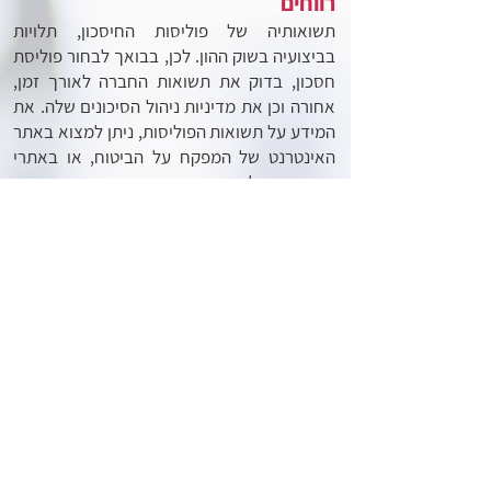
רווחים
תשואותיה של פוליסות החיסכון, תלויות
בביצועיה בשוק ההון. לכן, בבואך לבחור פוליסת
חסכון, בדוק את תשואות החברה לאורך זמן,
אחורה
וכן את מדיניות ניהול הסיכונים שלה. את
המידע על תשואות הפוליסות, ניתן למצוא באתר
האינטרנט של המפקח על הביטוח, או באתרי
ה
חברות. על פי התשואות, תבין האם החברה
מבצעת קריאה נכונה של השווקים, או שמא היא
מסכנת יתר על המידה את כספי לקוחותיה.
בשל המגוון הרחב הקיים בשוק פוליסות החיסכון
והקושי במעקב אחר התשואות הנצברות בידי
החברות, מומלץ להיוועץ במומחה, טרם
הבחירה
בפוליסה אחת, על פני אחרת. נשמח
לעמוד לרשותך ולהתאים לך את הפוליסה הטובה
ביותר, במסלול המשתלם ביותר עבורך. אנו
עובדים עם
החברות המובילות במשק ונשמח
לספק לך מידע נרחב על כל מסלול ומסלול.