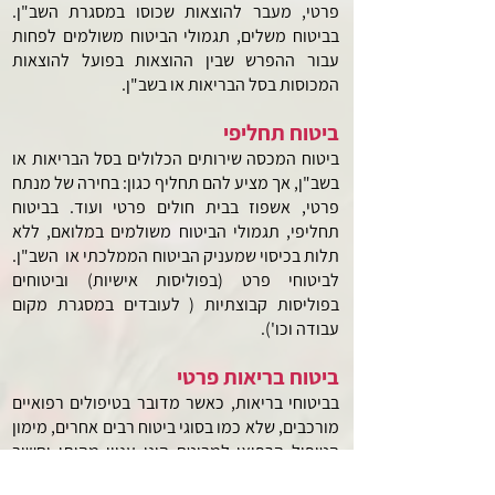
פרטי, מעבר להוצאות שכוסו במסגרת השב"ן.
בביטוח משלים, תגמולי הביטוח משולמים לפחות
עבור ההפרש שבין ההוצאות בפועל להוצאות
המכוסות בסל הבריאות או בשב"ן.
ביטוח תחליפי
ביטוח המכסה שירותים הכלולים בסל הבריאות או
בשב"ן, אך מציע להם תחליף כגון: בחירה של מנתח
פרטי, אשפוז בבית חולים פרטי ועוד. בביטוח
תחליפי, תגמולי הביטוח משולמים במלואם, ללא
תלות בכיסוי שמעניק הביטוח הממלכתי או השב"ן.
לביטוחי פרט (בפוליסות אישיות) וביטוחים
בפוליסות קבוצתיות ( לעובדים במסגרת מקום
עבודה וכו').
ביטוח בריאות פרטי
בביטוחי בריאות, כאשר מדובר בטיפולים רפואיים
מורכבים, שלא כמו בסוגי ביטוח רבים אחרים, מימון
הטיפול הרפואי למבוטח הינו עניין מהותי וחשוב
ביותר. אולם, לביטוח הפרטי יש ערך מוסף ממשי