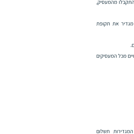
מקלט מס המאפשר דחיית ההתחשבנות מול שלטונות מס הכנסה על מלוא יתרות הפיצויים שהתקבלו מהמעסיק, 
רצף מעסיקים אינו מאפשר קבלת פיצויים פטורים ממס במסגרת סיום העבודה, ולמעשה מגדיר את תקופת 
.
לאחר סיום עבודה מהמעסיק האחרון יש לפנות לנציבות מס הכנסה לצורך התחשבנות על הפיצויים מכל המעסיקים 
קיימות חלופות שונות (בכפוף לחוזה/תקנון הקופה) לקבלת תשלומי הקצבה/הפנסיה, המגדירות תשלום 