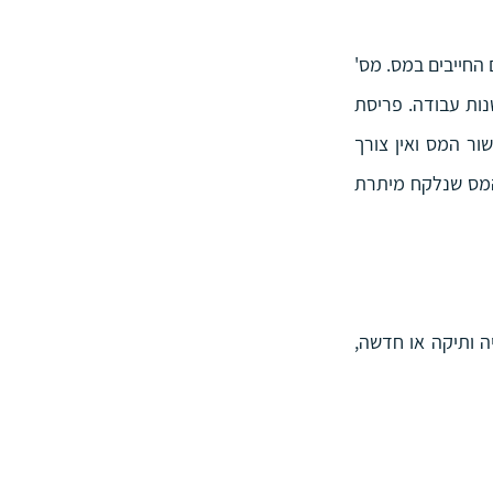
תקנות מס הכנסה מאפשרות לבצע פריסה של עד 6 שנים (קדימה או אחורה) בגין כספי הפיצויים החייבים במס. מס' 
שנות הפריסה תלוי בוותק העבודה אצל המעסיק, כאשר המפתח הוא שנת פריסה עבור כל 4 שנות עבודה. פריסת 
המס הינה "רעיונית" לצורכי מס בלבד, כך שניתן יהיה לקבל את כספי הפיצויים בהתאם לאישור המס ואין צורך 
להמתין לשנים הבאות. יחד עם זאת, קיימת חובת הגשת דוחות מס בגין שנות הפריסה, וניכוי המס שנלקח מיתרת 
מקלט מס המאפשר להשאיר כספי פיצויים החייבים במס, שנצברו בתוכנית קצבתית (קרן פנסיה ותיקה או חדשה, 