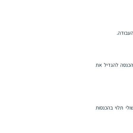
העבודה.
במידה ושכרו של העובד נמוך מתקרת הפטור השנתית לפיצויים, רשאי פקיד השומה במס הכנסה להגדיל את 
בגין הפיצויים החייבים במס, ישולם מס שולי בהתאם לקביעת פקיד השומה. שיעור המס השולי תלוי בהכנסות 