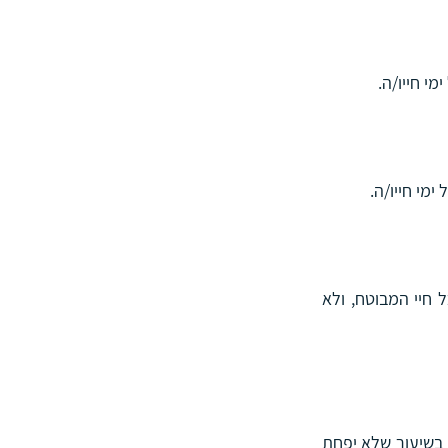
(בפוליסות שתחילת הביטוח בהן היא לאחר חודש יולי שנת 2001) – תשלום קצבה חודשית לכל חיי המבוטח, ולא 
פנסיית זקנה לכל החיים לעמית, ובמקרה פטירת העמית - תשלום לבן/בת הזוג, לכל ימי חייו/ה, בשיעור שלא יפחת 